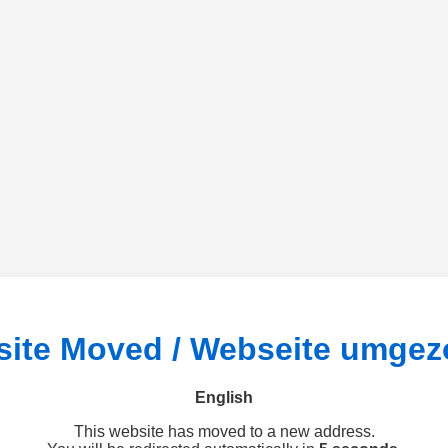
ite Moved / Webseite umge
English
This website has moved to a new address.